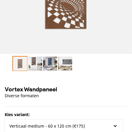
openen
in
galerieweergave
Vortex Wandpaneel
Diverse formaten
Kies variant: