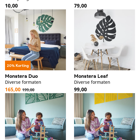
Normale
10,00
Normale
79,00
prijs
prijs
20% Korting
Monstera Duo
Monstera Leaf
Diverse formaten
Diverse formaten
165,00
Normale
99,00
199,00
Aanbiedingsprijs
Normale
prijs
prijs