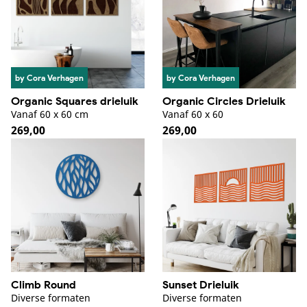
by Cora Verhagen
by Cora Verhagen
Organic Squares drieluik
Organic Circles Drieluik
Vanaf 60 x 60 cm
Vanaf 60 x 60
Normale
269,00
Normale
269,00
prijs
prijs
Climb Round
Sunset Drieluik
Diverse formaten
Diverse formaten