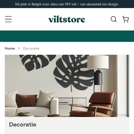
Meteen
Dé plek in België voor alles van PET-vilt – van akoestiek tot design.
naar de
content
Winkelwa
Home
Decoratie
Decoratie