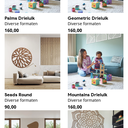
Palms Drieluik
Geometric Drieluik
Diverse formaten
Diverse formaten
Normale
160,00
Normale
160,00
prijs
prijs
Seads Round
Mountains Drieluik
Diverse formaten
Diverse formaten
Normale
90,00
Normale
160,00
prijs
prijs