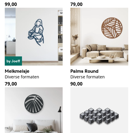
Normale
99,00
Normale
79,00
prijs
prijs
by Joeff
Melkmeisje
Palms Round
Diverse formaten
Diverse formaten
Normale
79,00
Normale
90,00
prijs
prijs