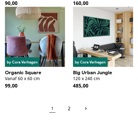
Normale
90,00
Normale
160,00
prijs
prijs
by Cora Verhagen
by Cora Verhagen
Organic Square
Big Urban Jungle
Vanaf 60 x 60 cm
120 x 240 cm
Normale
99,00
Normale
485,00
prijs
prijs
2
1