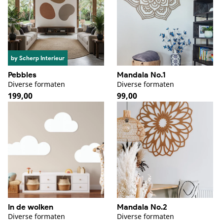
by Scherp Interieur
Pebbles
Mandala No.1
Diverse formaten
Diverse formaten
Normale
199,00
Normale
99,00
prijs
prijs
In de wolken
Mandala No.2
Diverse formaten
Diverse formaten