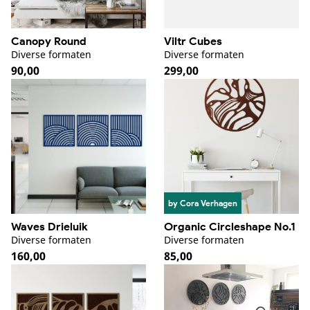
Canopy Round
Viltr Cubes
Diverse formaten
Diverse formaten
Normale
90,00
Normale
299,00
prijs
prijs
by Cora Verhagen
Waves Drieluik
Organic Circleshape No.1
Diverse formaten
Diverse formaten
Normale
160,00
Normale
85,00
prijs
prijs