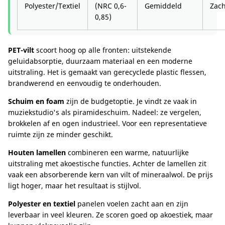
Polyester/Textiel
(NRC 0,6-
Gemiddeld
Zach
0,85)
PET-vilt
scoort hoog op alle fronten: uitstekende
geluidabsorptie, duurzaam materiaal en een moderne
uitstraling. Het is gemaakt van gerecyclede plastic flessen,
brandwerend en eenvoudig te onderhouden.
Schuim en foam
zijn de budgetoptie. Je vindt ze vaak in
muziekstudio's als piramideschuim. Nadeel: ze vergelen,
brokkelen af en ogen industrieel. Voor een representatieve
ruimte zijn ze minder geschikt.
Houten lamellen
combineren een warme, natuurlijke
uitstraling met akoestische functies. Achter de lamellen zit
vaak een absorberende kern van vilt of mineraalwol. De prijs
ligt hoger, maar het resultaat is stijlvol.
Polyester en textiel
panelen voelen zacht aan en zijn
leverbaar in veel kleuren. Ze scoren goed op akoestiek, maar