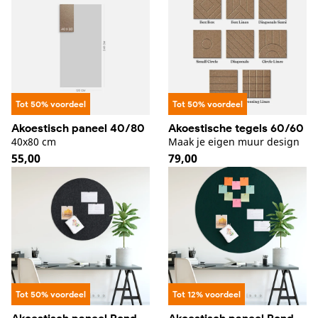
Tot 50% voordeel
Tot 50% voordeel
Akoestisch paneel 40/80
Akoestische tegels 60/60
40x80 cm
Maak je eigen muur design
Normale
55,00
Normale
79,00
prijs
prijs
Tot 50% voordeel
Tot 12% voordeel