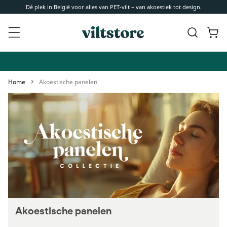
Meteen
Dé plek in België voor alles van PET-vilt – van akoestiek tot design.
naar de
content
Winkelwa
Home
Akoestische panelen
Akoestische panelen