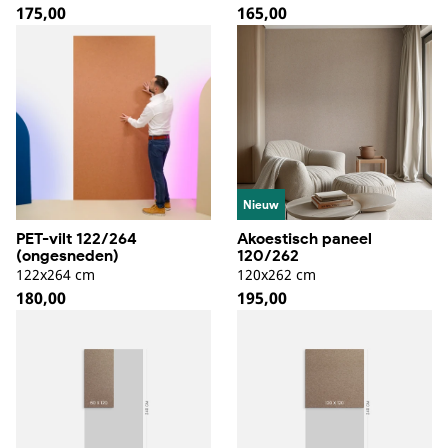
Normale
175,00
Normale
165,00
prijs
prijs
Nieuw
PET-vilt 122/264
Akoestisch paneel
(ongesneden)
120/262
122x264 cm
120x262 cm
Normale
180,00
Normale
195,00
prijs
prijs