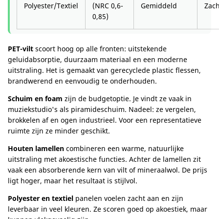
Polyester/Textiel
(NRC 0,6-
Gemiddeld
Zach
0,85)
PET-vilt
scoort hoog op alle fronten: uitstekende
geluidabsorptie, duurzaam materiaal en een moderne
uitstraling. Het is gemaakt van gerecyclede plastic flessen,
brandwerend en eenvoudig te onderhouden.
Schuim en foam
zijn de budgetoptie. Je vindt ze vaak in
muziekstudio's als piramideschuim. Nadeel: ze vergelen,
brokkelen af en ogen industrieel. Voor een representatieve
ruimte zijn ze minder geschikt.
Houten lamellen
combineren een warme, natuurlijke
uitstraling met akoestische functies. Achter de lamellen zit
vaak een absorberende kern van vilt of mineraalwol. De prijs
ligt hoger, maar het resultaat is stijlvol.
Polyester en textiel
panelen voelen zacht aan en zijn
leverbaar in veel kleuren. Ze scoren goed op akoestiek, maar