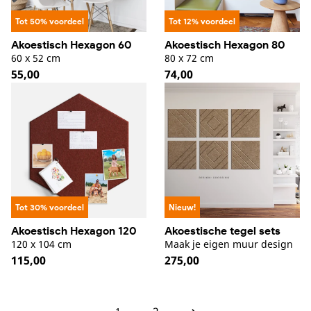
Tot 50% voordeel
Tot 12% voordeel
Akoestisch Hexagon 60
Akoestisch Hexagon 80
60 x 52 cm
80 x 72 cm
Normale
55,00
Normale
74,00
prijs
prijs
Tot 30% voordeel
Nieuw!
Akoestisch Hexagon 120
Akoestische tegel sets
120 x 104 cm
Maak je eigen muur design
Normale
115,00
Normale
275,00
prijs
prijs