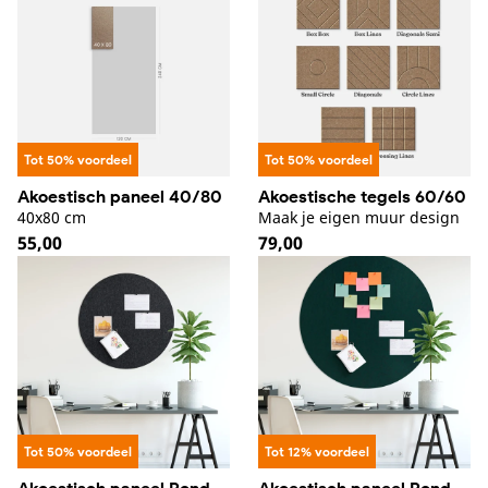
Tot 50% voordeel
Tot 50% voordeel
Akoestisch paneel 40/80
Akoestische tegels 60/60
40x80 cm
Maak je eigen muur design
Normale
55,00
Normale
79,00
prijs
prijs
Tot 50% voordeel
Tot 12% voordeel