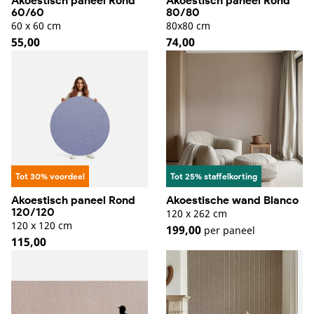
Akoestisch paneel Rond
Akoestisch paneel Rond
60/60
80/80
60 x 60 cm
80x80 cm
Normale
55,00
Normale
74,00
prijs
prijs
Tot 30% voordeel
Tot 25% staffelkorting
Akoestisch paneel Rond
Akoestische wand Blanco
120/120
120 x 262 cm
120 x 120 cm
199,00
per paneel
Normale
115,00
prijs