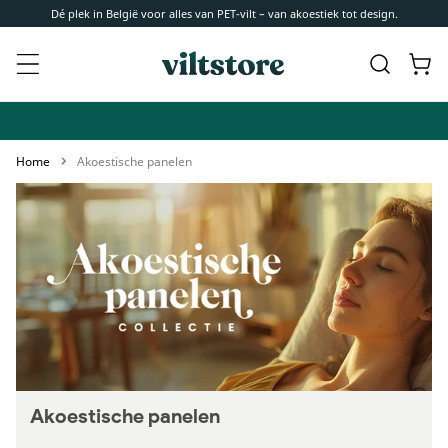
Meteen
Dé plek in België voor alles van PET-vilt – van akoestiek tot design.
naar de
content
Winkelwa
Home
Akoestische panelen
Akoestische panelen