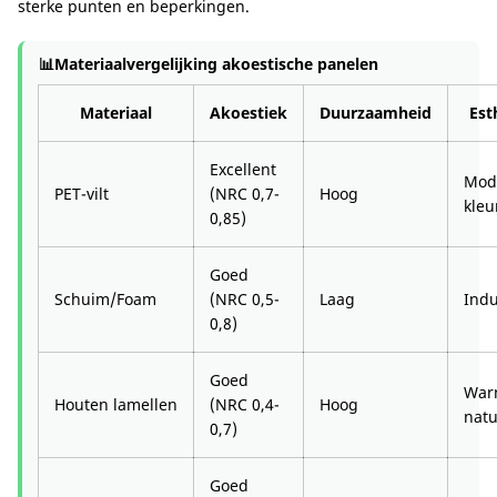
sterke punten en beperkingen.
📊
Materiaalvergelijking akoestische panelen
Materiaal
Akoestiek
Duurzaamheid
Est
Excellent
Mod
PET-vilt
(NRC 0,7-
Hoog
kleu
0,85)
Goed
Schuim/Foam
(NRC 0,5-
Laag
Indu
0,8)
Goed
War
Houten lamellen
(NRC 0,4-
Hoog
natu
0,7)
Goed