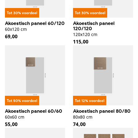
Tot 30% voordeel
Tot 30% voordeel
Akoestisch paneel 60/120
Akoestisch paneel
120/120
60x120 cm
120x120 cm
Normale
69,00
Normale
115,00
prijs
prijs
Tot 50% voordeel
Tot 12% voordeel
Akoestisch paneel 60/60
Akoestisch paneel 80/80
60x60 cm
80x80 cm
Normale
55,00
Normale
74,00
prijs
prijs