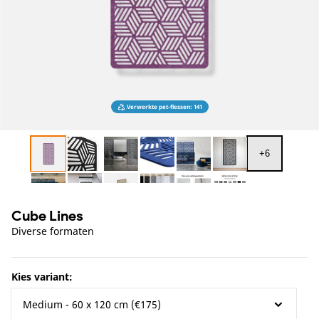
openen
in
galerieweergave
Verwerkte pet-flessen: 141
+
6
Cube Lines
Diverse formaten
Kies variant: