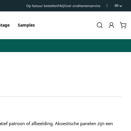
Op factuur bestellen
FAQ
Over ons
Klantenservice
BE
Inloggen
Winkelwa
tage
Samples
tief patroon of afbeelding. Akoestische panelen zijn een