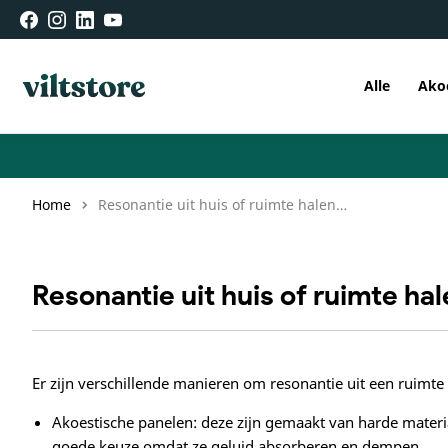
Meteen
naar de
facebook
instagram
linkedin
youtube
content
Alle
Ako
Home
Resonantie uit huis of ruimte halen, hoe doe je dat?
Resonantie uit huis of ruimte hal
Er zijn verschillende manieren om resonantie uit een ruimte
Akoestische panelen: deze zijn gemaakt van harde materia
goede keuze omdat ze geluid absorberen en dempen.