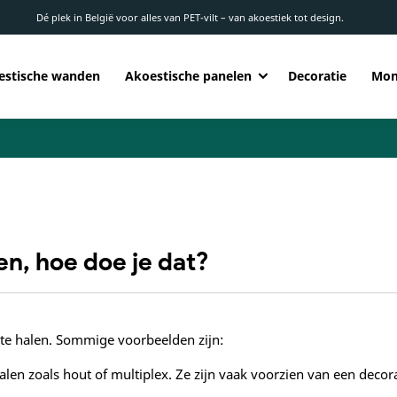
Dé plek in België voor alles van PET-vilt – van akoestiek tot design.
estische wanden
Akoestische panelen
Decoratie
Mon
en, hoe doe je dat?
 te halen. Sommige voorbeelden zijn:
len zoals hout of multiplex. Ze zijn vaak voorzien van een decora