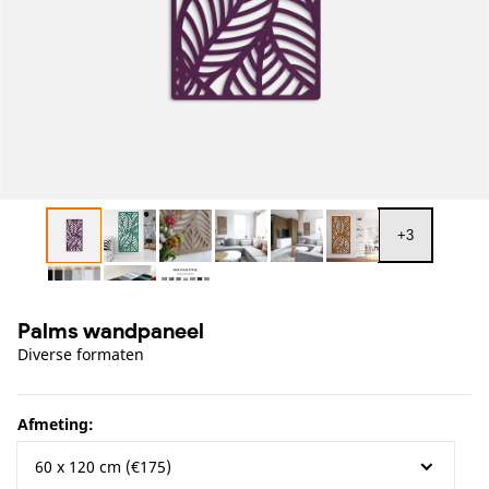
openen
in
galerieweergave
+
3
Palms wandpaneel
Diverse formaten
Afmeting: