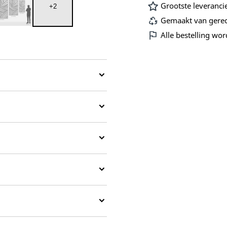
Grootste leveranci
Wandpaneel
Wand
+
2
Gemaakt van gerec
Alle bestelling w