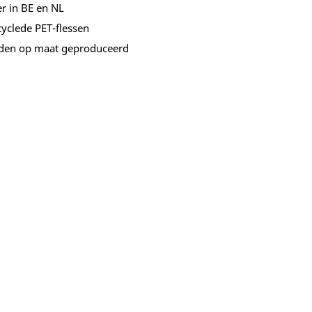
er in BE en NL
paneel
yclede PET-flessen
orden op maat geproduceerd