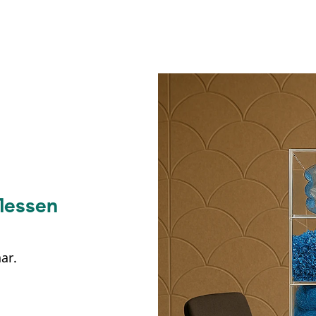
lessen
aar.