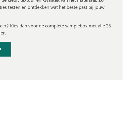
n de kleur, textuur en kwaliteit van het materiaal. Zo
ies testen en ontdekken wat het beste past bij jouw
 keer? Kies dan voor de complete samplebox met alle 28
er.