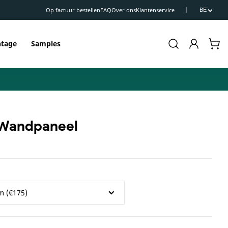
Op factuur bestellen
FAQ
Over ons
Klantenservice
BE
Inloggen
Winkelwa
tage
Samples
 Wandpaneel