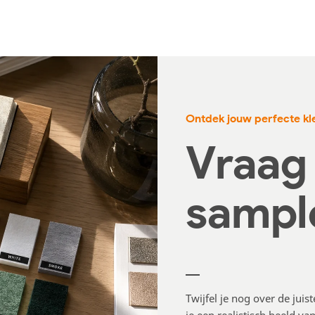
Ontdek jouw perfecte kl
Vraag 
sampl
Twijfel je nog over de juis