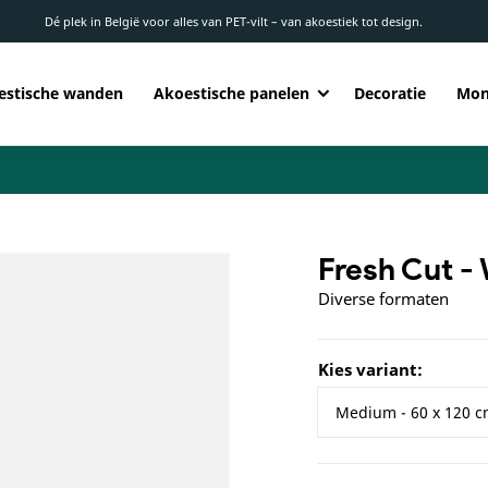
Dé plek in België voor alles van PET-vilt – van akoestiek tot design.
estische wanden
Akoestische panelen
Decoratie
Mon
Fresh Cut -
Diverse formaten
Kies variant: